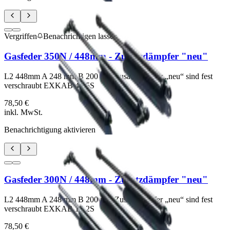
Vergriffen
Benachrichtigen lassen
Gasfeder 350N / 448mm - Zusatzdämpfer "neu"
L2 448mm A 248 mm B 200 mm Zusatzdämpfer „neu“ sind fest
verschraubt EXKAB 4S 5S
78,50 €
inkl. MwSt.
Benachrichtigung aktivieren
Gasfeder 300N / 448mm - Zusatzdämpfer "neu"
L2 448mm A 248 mm B 200 mm Zusatzdämpfer „neu“ sind fest
verschraubt EXKAB 1S 2S
78,50 €