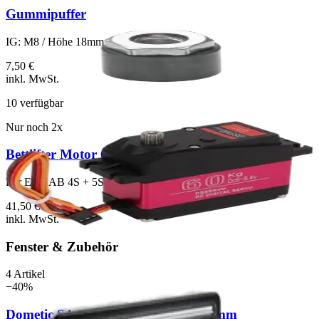
Gummipuffer
IG: M8 / Höhe 18mm
7,50 €
inkl. MwSt.
10
verfügbar
Nur noch
2
x
Bettlifter Motor 60 kg
Für EXKAB 4S + 5S
41,50 €
inkl. MwSt.
Fenster & Zubehör
4
Artikel
−
40
%
Dometic S4 Aufstellfenster 500x300 mm