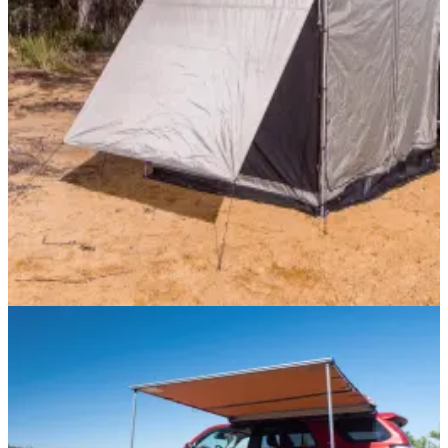
ARB Deluxe Markisenzelt mit Boden, 2000mm x
2500mm
Passend für 35814406 ARB Touring Markise mit LED Leiste
B:2000mm,L:2500mm Das ARB Deluxe Markisenzelt mit Boden
ist als vollständig geschlossener Raum oder Moskitonetz konzipiert
und bietet Schutz vor Wetter und Insekten und sorgt für zusätzliche
Privatsphäre. Merkmale: Polyurethan beschichtetes 300D Polyester
(Oxford) Zwischen 190 210cm Höhe montierbar Die Rückwand
kann komplett geöffnet werden, um zugang zum Fahrzeug oder
Seitenfenster des Hardtops zu erhalten Kabelführungen in den
Dachecken Belüftetes Netzdach Seitenwände aus feinem,
mückensicherem Netz Wasserbeständiger Boden aus Polyethylen
NylonStoffsack, 2 Abspannseile, 6 Heringe Gewicht: 8kg
320,00 €
inkl. MwSt.
Nur noch
1
x
ARB Touring Markise inklusive LED Leiste
2000mm breit, 2500mm lang