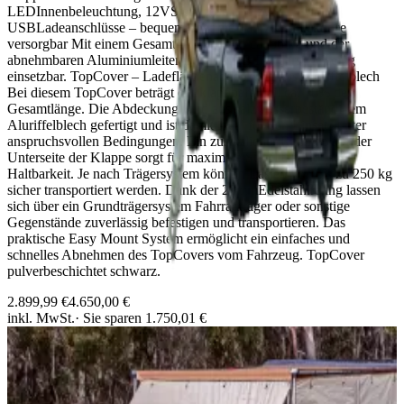
LEDInnenbeleuchtung, 12VSteckdose und zwei
USBLadeanschlüsse – bequem über die Fahrzeugsteckdose
versorgbar Mit einem Gesamtgewicht von ca. 56 kg und der
abnehmbaren Aluminiumleiter ist das ARB Flinders vielseitig
einsetzbar. TopCover – Ladeflächenabdeckung aus Aluriffelblech
Bei diesem TopCover beträgt der klappbare Teil ca. 70% der
Gesamtlänge. Die Abdeckung wird aus salzwasserbeständigem
Aluriffelblech gefertigt und ist damit ideal für den Einsatz unter
anspruchsvollen Bedingungen. Ein zusätzlicher Rahmen auf der
Unterseite der Klappe sorgt für maximale Stabilität und lange
Haltbarkeit. Je nach Trägersystem können Lasten von bis zu 250 kg
sicher transportiert werden. Dank der 22mmEdelstahlreling lassen
sich über ein Grundträgersystem Fahrradträger oder sonstige
Gegenstände zuverlässig befestigen und transportieren. Das
praktische Easy Mount System ermöglicht ein einfaches und
schnelles Abnehmen des TopCovers vom Fahrzeug. TopCover
pulverbeschichtet schwarz.
2.899,99 €
4.650,00 €
inkl. MwSt.
· Sie sparen
1.750,01 €
Nur noch
1
x