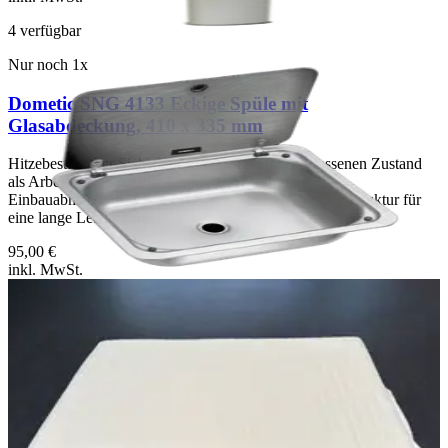
4
verfügbar
Nur noch
1
x
Dometic SNG 4133 Eckige Spüle mit
Glasabdeckung, 410 x 335 mm
Hitzebeständiger Sicherheitsglasdeckel im geschlossenen Zustand
als Arbeitsfläche nutzbar Kompaktes Design mit
Einbauabmessungen B x T = 400 x 325 mm Robuste Struktur für
eine lange Lebensdauer
95,00 €
inkl. MwSt.
Nur noch
1
x
Matratzen für Alkovenbett - ExKab 2S
Warenzustand: NEU StretchFrottee Ausführung mit Wattierung. Die
Wattierung sorgt für eine angenehme zusätzliche Polsterung der
Matratze. Alle Bezüge sind rundum mit einem Reißverschluss
ausgestattet und bei 40°C waschbar. HRKaltschaumstoff 50/50
(mittelfest) in 6 cm Stärke. Die Kaltschäume zeichnen sich im