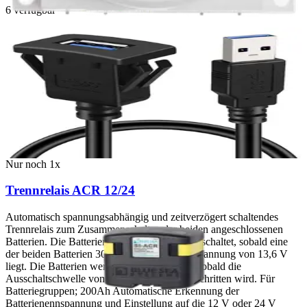
6
verfügbar
Nur noch
2
x
USB Armaturenbrett-Kabel für bündige Montage
USB 3.0, Verlängerungskabel für Armaturenbrett Länge 1m
6,00 €
inkl. MwSt.
Nur noch
1
x
Trennrelais ACR 12/24
Automatisch spannungsabhängig und zeitverzögert schaltendes
Trennrelais zum Zusammenschalten der beiden angeschlossenen
Batterien. Die Batterien werden zusammengeschaltet, sobald eine
der beiden Batterien 30 s über der Einschaltspannung von 13,6 V
liegt. Die Batterien werden wieder getrennt, sobald die
Ausschaltschwelle von 12,4 V für 10s unterschritten wird. Für
Batteriegruppen; 200Ah Automatische Erkennung der
Batterienennspannung und Einstellung auf die 12 V oder 24 V