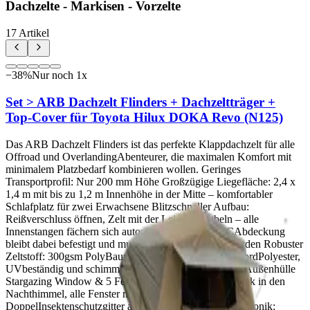
Dachzelte - Markisen - Vorzelte
17
Artikel
−
38
%
Nur noch
1
x
Set > ARB Dachzelt Flinders + Dachzeltträger +
Top-Cover für Toyota Hilux DOKA Revo (N125)
Das ARB Dachzelt Flinders ist das perfekte Klappdachzelt für alle
Offroad und OverlandingAbenteurer, die maximalen Komfort mit
minimalem Platzbedarf kombinieren wollen. Geringes
Transportprofil: Nur 200 mm Höhe Großzügige Liegefläche: 2,4 x
1,4 m mit bis zu 1,2 m Innenhöhe in der Mitte – komfortabler
Schlafplatz für zwei Erwachsene Blitzschneller Aufbau:
Reißverschluss öffnen, Zelt mit der Leiter aufhebeln – alle
Innenstangen fächern sich automatisch auf; die PVCAbdeckung
bleibt dabei befestigt und muss nicht abgenommen werden Robuster
Zeltstoff: 300gsm PolyBaumwollRipstop & 420D OxfordPolyester,
UVbeständig und schimmelresistent, mit 600gsm PVCAußenhülle
Stargazing Window & 5 Fenster: Atemberaubender Blick in den
Nachthimmel, alle Fenster mit mückensicherem
DoppelInsektenschutzgitter ausgestattet Integrierte Elektronik: