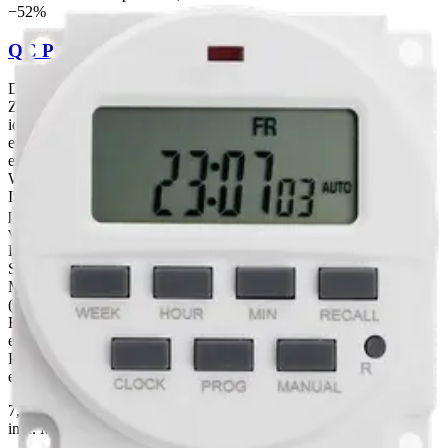
−
52
%
QC Pass 7 Days Timer Switch
Der QC Pass 7 Days Timer Switch ist eine zuverlässige digitale
Zeitschaltuhr für die wöchentliche Steuerung von Verbrauchern –
ideal für den Einsatz im Haushalt, in Gewerbe oder Industrie. Dank
einfacher Bedienung und flexibler Programmierung lassen sich
elektrische Geräte vollautomatisch nach einem individuellen
Wochenplan ein und ausschalten. 7TageWochenprogramm:
Individuelle Ein/Ausschaltzeiten für jeden Wochentag frei
programmierbar Mehrere Schaltprogramme: Ermöglicht
verschiedene Zeitpläne pro Tag für maximale Flexibilität
LCDDisplay: Klare Anzeige von Uhrzeit, Wochentag und
Schaltstatus Manuelle Übersteuerung: AUTO und
MANUELLBetrieb jederzeit umschaltbar Hutschienenmontage
(DINRail): Einfache Integration in bestehende Verteilerkästen
BackupBatterie: Programmierung bleibt auch bei Stromausfall
erhalten Perfekt für die automatische Steuerung von Beleuchtung,
Pumpen, Heizungen oder anderen elektrischen Verbrauchern –
einfach zu installieren und langlebig im Dauerbetrieb.
7,00 €
14,70 €
inkl. MwSt.
· Sie sparen
7,70 €