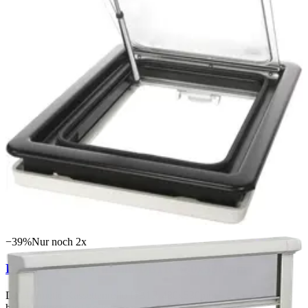
Detail. Als Scharnierfenster zum Aufklappen vereint es exzellente
Isolierung, komfortablen Sichtschutz und zuverlässigen
Insektenschutz in einem fertig vormontierten Komplettsystem.
Doppelte Acrylverglasung mit PolyurethanRahmen für überragende
Wärmedämmung auf WohngebäudeNiveau Aluminiumbeschichtetes
Verdunkelungsrollo (außen) für effektiven Licht und Hitzeschutz
sowie mehr Privatsphäre Integriertes Fliegengitter (weiß) hält
Insekten zuverlässig draußen Stufenlose Teleskopaussteller mit
Sicherheitsverriegelung – lässt sich in jede Position öffnen, von
außen nicht zu entriegeln Fliegengitter und Verdunkelungsrollo
lassen sich mit einer Hand gleichzeitig verstellen und miteinander
verbinden Fertig vormontiert und einbaufertig für Wandstärken von
26 mm (Anpassung per Blendrahmen bis 53 mm möglich)
220,00 €
369,00 €
inkl. MwSt.
· Sie sparen
149,00 €
4
verfügbar
−
39
%
Nur noch
2
x
Dometic Kassettenrollo DB1R 480x530mm
Das Dometic Kassettenrollo DB1R 480x530mm ist ein
hochwertiges 2in1Rollosystem, das Verdunkelung und