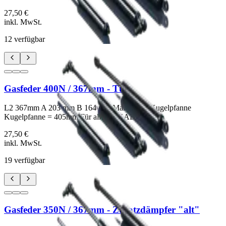
27,50 €
inkl. MwSt.
12
verfügbar
Gasfeder 400N / 367mm - Tür
L2 367mm A 203 mm B 164 mm Maß: Mitte Kugelpfanne
Kugelpfanne = 405mm Für alle EXKAB Modelle
27,50 €
inkl. MwSt.
19
verfügbar
Gasfeder 350N / 367mm - Zusatzdämpfer "alt"