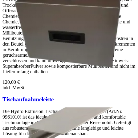
Trockentoilette ist die ideale sanitäre Lösung für Expeditions und
OffroadFahrzeuge,überall dort, wo keine Wasser oder
Chemietoilettenanlage verfügbar ist. Funktionsprinzip – ohne
Chemie, ohne Wasser Die Toilette arbeitet vollständig chemie und
wasserfrei: 1. Über den Behälter wird ein kompostierbarer
Müllbeutel gestülpt, der die Fäkalien aufnimmt. 2. Vor der
Benutzung wird Spezialpulver (Superabsorber) oder Katzenstreu in
den Beutel gefüllt. 3. Kommt das Pulver mit Urin oder Exkrementen
in Berührung, saugt es diese sofort auf und wandelt sie in eine
geruchsarme, feste Masse um. 4. Der gefüllte Beutel wird
verschlossen und kann umweltgerecht entsorgt werden. Hinweis:
SuperabsorberPulver sowie kompostierbare Müllbeutel sind nicht im
Lieferumfang enthalten.
120,00 €
inkl. MwSt.
Tischaufnahmeleiste
Die Hydro Extrusion Tischaufnahmeleiste Alu 80 cm (Art.Nr.
9961010) ist das ideale Zubehör für die stabile und komfortable
Tischmontage im Wohnmobil, Caravan oder Reisemobil. Gefertigt
aus robustem Aluminium, bietet sie eine langlebige und leichte
Lösung für den fachgerechten Innenausbau.