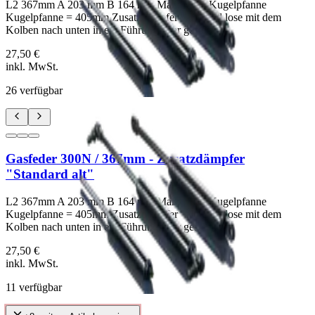
L2 367mm A 203 mm B 164 mm Maß: Mitte Kugelpfanne
Kugelpfanne = 405mm Zusatzdämpfer "alt" sind lose mit dem
Kolben nach unten in ein Führungsrohr gesteckt.
27,50 €
inkl. MwSt.
26
verfügbar
Gasfeder 300N / 367mm - Zusatzdämpfer
"Standard alt"
L2 367mm A 203 mm B 164 mm Maß: Mitte Kugelpfanne
Kugelpfanne = 405mm Zusatzdämpfer "alt" sind lose mit dem
Kolben nach unten in ein Führungsrohr gesteckt.
27,50 €
inkl. MwSt.
11
verfügbar