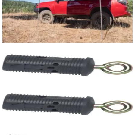
Merkmale: Länge der Teleskopstangen: 218 cm (= max.
Befestigungshöhe am Fzg.) Breite der Montageschiene: 63 mm
Abstand der beiden CNuten: 50 mm Integrierter LEDStreifen mit
max. 1200 Lumen 2 LichtModi (CoolWhite & Amber), dimmbar
Lieferumfang: Montageteile, Heringe, Spannseile, Teleskopstangen.
489,99 €
inkl. MwSt.
Easy System Öse 25mm
3,00 €
inkl. MwSt.
10
verfügbar
Easy System Öse 22mm
3,00 €
inkl. MwSt.
10
verfügbar
EasySystem Haken 25mm