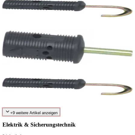
3,00 €
inkl. MwSt.
9
verfügbar
Easy System Stift 25mm
3,00 €
inkl. MwSt.
9
verfügbar
EasySystem Haken 22mm
3,00 €
inkl. MwSt.
10
verfügbar
+
9
weitere Artikel anzeigen
Elektrik & Sicherungstechnik