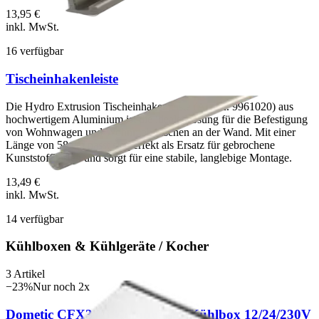
13,95 €
inkl. MwSt.
16
verfügbar
Tischeinhakenleiste
Die Hydro Extrusion Tischeinhakenleiste (Art.Nr. 9961020) aus
hochwertigem Aluminium ist die ideale Lösung für die Befestigung
von Wohnwagen und Wohnmobiltischen an der Wand. Mit einer
Länge von 58 cm passt sie perfekt als Ersatz für gebrochene
Kunststoffleisten und sorgt für eine stabile, langlebige Montage.
13,49 €
inkl. MwSt.
14
verfügbar
Kühlboxen & Kühlgeräte / Kocher
3
Artikel
−
23
%
Nur noch
2
x
Dometic CFX3 45 Kompressor Kühlbox 12/24/230V