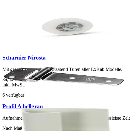
Laufrolle
Für Bettauszug ExKab 7S FD
7,50 €
inkl. MwSt.
5
verfügbar
Scharnier Nirosta
Mit geschlossenem Lager. Passend Türen aller ExKab Modelle.
34,50 €
inkl. MwSt.
6
verfügbar
Profil A hellgrau
Aufnahmestärke 34 mm Ältere ExKab Fronten Abschlussleiste Zelt
Nach Maß · konfigurierbar