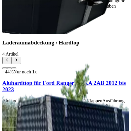
Anschraubplatte für die Befestigung der Kühlbox über Spanngurte.
Pulverbeschichtet grau. Lieferumfang: 1 Platte + 4 Schrauben
19,50 €
inkl. MwSt.
31
verfügbar
Laderaumabdeckung / Hardtop
4
Artikel
−
44
%
Nur noch
1
x
Aluhardttop für Ford Ranger DOKA 2AB 2012 bis
2023
Aluhardtop aus Riffelblech – Kabinenhoch, 3KlappenAusführung
Unsere Aluhardtops werden aus einem soliden, vollständig
verschweißten Aluminiumrahmengestell gefertigt. Die verklebten
und vernieteten AlublechVerkleidungen sind salzwasserbeständig
und damit bestens für den täglichen Einsatz unter widrigsten
Bedingungen geeignet. Das Dach aus robustem Riffelblech ist