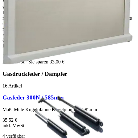
Verdunkelungsrollo und Fliegengitter lassen sich unabhängig
voneinander präzise positionieren Flexibler Einbau: Der
Insektenschutz kann wahlweise oben oder unten am Fenster
montiert werden Maximales Sichtfeld durch den Einsatz besonders
schlanker Profile Keine sichtbaren Schrauben – für ein sauberes,
modernes Erscheinungsbild Vormontiert & passgenau:
AusschnittNennmaß 600×500mm, Gesamtmaß 654×636mm,
Gewicht ca. 1,85 kg Werkzeugfreies Nachspannen von Rollo und
Insektenschutz jederzeit möglich
85,00 €
118,00 €
inkl. MwSt.
· Sie sparen
33,00 €
Gasdruckfeder / Dämpfer
16
Artikel
Gasfeder 300N / 585mm
Maß: Mitte Kugelpfanne Kugelpfanne = 585mm
35,52 €
inkl. MwSt.
4
verfügbar