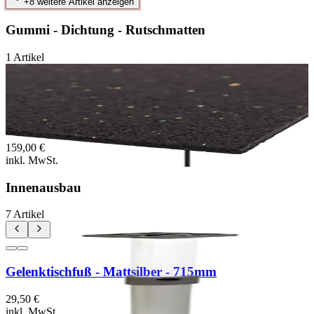
+
8
weitere Artikel anzeigen
Gummi - Dichtung - Rutschmatten
1
Artikel
Nur noch
3
x
Antirutschmatte 5mm > Ex 2S
CNCgefertigt passend zur ExKab 2S
159,00 €
inkl. MwSt.
Innenausbau
7
Artikel
Gelenktischfuß - Mattsilber - 715mm
29,50 €
inkl. MwSt.