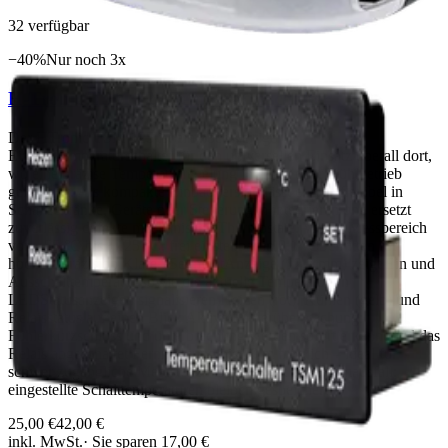
32
verfügbar
−
40
%
Nur noch
3
x
H-Tronic TSM 125 Temperaturschalter
Der HTronic TSM 125 ist ein hochwertiger
EinbauTemperaturschalter für den universellen Einsatz überall dort,
wo eine präzise Temperaturregelung im Heiz oder Kühlbetrieb
gefragt ist. Als kompakte Einbauversion lässt er sich flexibel in
Schaltschränke, Geräte oder Steuerungen integrieren und ersetzt
zuverlässig defekte mechanische Thermostate. Weiter Messbereich
von –55 °C bis +125 °C, frei einstellbar in 0,1 °CSchritten für
höchste Präzision Klare 7SegmentAnzeige (12,7 mm) zeigt Ein und
Ausschalttemperatur sowie die aktuelle Temperatur an
LEDStatusanzeigen signalisieren Heizen (rot), Kühlen (gelb) und
Relaisstatus auf einen Blick Aktive Fühlerüberwachung:
Fühlerkurzschluss und unterbrechung werden sofort erkannt und das
Relais abgeschaltet Fernmessung bis 50 m möglich – ideal für
schwer zugängliche Messstellen Datenerhalt bei Stromausfall:
eingestellte Schalttemperaturen bleiben gespeichert
25,00 €
42,00 €
inkl. MwSt.
· Sie sparen
17,00 €