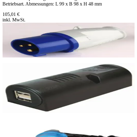
Betriebsart. Abmessungen: L 99 x B 98 x H 48 mm
105,01 €
inkl. MwSt.
Nur noch
3
x
CEE-Stecker
5,00 €
inkl. MwSt.
USB-Doppel-Ladesteckdose Aufbau
USB Doppel Aufbausteckdose DC 12/24V Ausgang: DC 5V 2 x
2500mA Abmessungen L 85 x B 34 x H 33 mm
19,00 €
inkl. MwSt.
8
verfügbar
Nur noch
1
x
CEE-Adapterkabel / Schukostecker