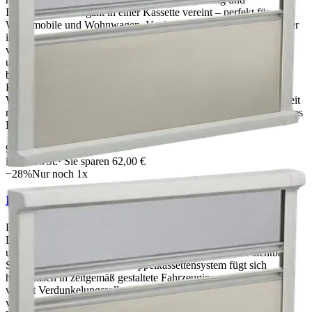
Insektenschutz elegant in einer Kassette vereint – perfekt für
Wohnmobile und Wohnwagen. Verdunkelungsrollo + Fliegengitter
in einem System – beide stufenlos und unabhängig voneinander
verstellbar Flexibler Insektenschutz: kann wahlweise oben oder
unten am Fenster montiert werden Maximales Sichtfeld dank
besonders schlanker Profile Vormontiert und exakt auf das
Fenstermaß 480×530mm abgestimmt – einfache Installation
Werkzeugfreies Nachspannen von Rollo und Fliegengitter jederzeit
möglich Keine sichtbaren Schrauben für ein sauberes, hochwertiges
Erscheinungsbild
95,00 €
157,00 €
inkl. MwSt.
· Sie sparen
62,00 €
−
28
%
Nur noch
1
x
Dometic Kassettenrollo DB1R 580x530mm
Das Dometic Kassettenrollo DB1R 580x530mm ist die elegante
Lösung zur Verdunklung und zum Insektenschutz für Wohnmobil
und Wohnwagenfenster – passgenau, modern und ohne sichtbare
Schrauben. Das kompakte Doppelkassettensystem fügt sich
harmonisch in zeitgemäß gestaltete Fahrzeuginnenräume ein und
vereint Verdunkelungsrollo und Fliegengitter in einem einzigen,
vormontierten System. Stufenlose Verstellbarkeit: