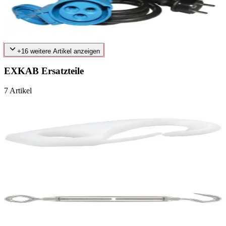
Schukostecker/CEEKupplungAdapterKabel Länge 1,5 m
8,00 €
inkl. MwSt.
+
16
weitere Artikel anzeigen
EXKAB Ersatzteile
7
Artikel
Kunststoff Karabinerhaken
0,50 €
inkl. MwSt.
48
verfügbar
Spannschloss Edelstahl A4 mit Ösen und Haken, M6
1,50 €
inkl. MwSt.
8
verfügbar