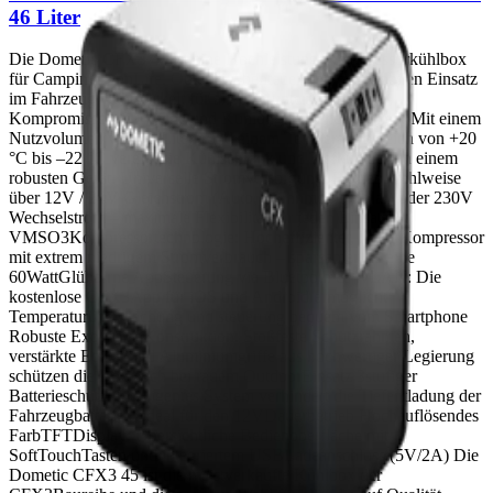
46 Liter
Die Dometic CFX3 45 ist eine HochleistungsKompressorkühlbox
für Camping, VanLife, OutdoorAbenteuer und den mobilen Einsatz
im Fahrzeug – entwickelt für alle, die unterwegs keine
Kompromisse bei Frische und Kühlung eingehen wollen. Mit einem
Nutzvolumen von 46 Litern und einem Temperaturbereich von +20
°C bis –22 °C vereint sie Kühlschrank und Tiefkühlbox in einem
robusten Gerät. Universelle Stromversorgung: Betrieb wahlweise
über 12V / 24V Gleichstrom (Auto, Wohnmobil, Solar) oder 230V
Wechselstrom – maximale Flexibilität für jeden Einsatzort
VMSO3Kompressortechnologie: Hocheffizienter, leiser Kompressor
mit extrem niedrigem Stromverbrauch – sparsamer als eine
60WattGlühbirne AppSteuerung via Bluetooth & WLAN: Die
kostenlose CFX3App für iOS und Android ermöglicht
Temperaturüberwachung und steuerung bequem vom Smartphone
Robuste ExoFrameKonstruktion: Stoßfeste Schutzrahmen,
verstärkte Ecken und Aluminiumgriffe aus hochwertiger Legierung
schützen die Box auch bei rauem OutdoorEinsatz 3stufiger
Batterieschutz: Intelligentes System verhindert die Tiefentladung der
Fahrzeugbatterie – ideal für den 12VDauerbetrieb Hochauflösendes
FarbTFTDisplay: Übersichtliche Bedienoberfläche mit
SoftTouchTasten und integriertem USBLadeanschluss (5V/2A) Die
Dometic CFX3 45 ist die meistverkaufte Kühlbox der