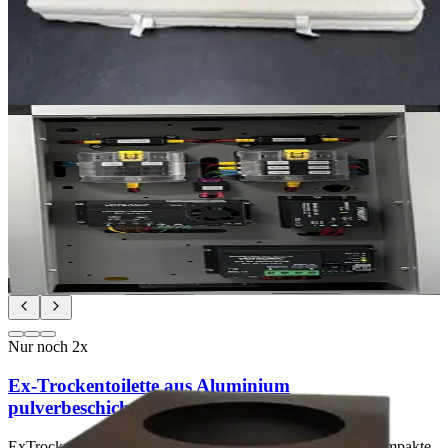
Vergleich zu den klassischen PURSchaumstoffen durch Ihre
größeren Poren und damit verbundenen noch besseren Durchlüftung
und besonders hohen Elastizität aus.
450,00 €
inkl. MwSt.
Nur noch
2
x
Elektro-Halterblech
Anschraublöcher und Kabeldurchführung für VotronicGeräte.
25,00 €
inkl. MwSt.
Nur noch
2
x
Ex-Trockentoilette aus Aluminium
pulverbeschichtet.
ExTrockentoilette aus Aluminium, pulverbeschichtet Die kompakte