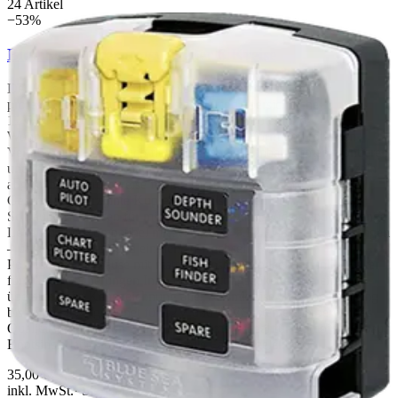
24
Artikel
−
53
%
Blue Sea Sicherungsverteiler 6 Kreise
Der Blue Sea Sicherungsverteiler mit 6 Kreisen ist eine
professionelle Lösung für die sichere und übersichtliche
12V/24VStromverteilung in Fahrzeugen, Booten und
Wohnmobilen. Dank seiner kompakten Bauform und robusten
Verarbeitung lässt er sich flexibel in engen Einbauräumen montieren
und sorgt für eine saubere, geordnete Elektroinstallation. 6 einzeln
abgesicherte Stromkreise für bis zu 30 A pro Kreis (max. 100 A
Gesamtlast) Verzinnte KupferSammelschienen mit
Schraubanschlüssen für minimalen Übergangswiderstand und lange
Lebensdauer Kompatibel mit ATO/ATC KFZFlachstecksicherungen
– überall erhältlich und einfach zu wechseln Robustes
PolycarbonatGehäuse mit matter Kunststoffabdeckung inkl. Halter
für 2 Ersatzsicherungen Inkl. Beschriftungsetiketten für eine
übersichtliche Kennzeichnung aller Stromkreise Betriebsspannung
bis 32 V DC – geeignet für 12V und 24VSysteme Ein bewährtes
Qualitätsprodukt von Blue Sea Systems – ideal für Campingausbau,
Bootsinstallation und professionelle Fahrzeugelektrik.
35,00 €
73,99 €
inkl. MwSt.
· Sie sparen
38,99 €