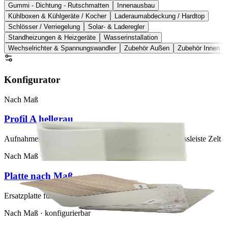
Gummi - Dichtung - Rutschmatten
Innenausbau
Kühlboxen & Kühlgeräte / Kocher
Laderaumabdeckung / Hardtop
Schlösser / Verriegelung
Solar- & Laderegler
Standheizungen & Heizgeräte
Wasserinstallation
Wechselrichter & Spannungswandler
Zubehör Außen
Zubehör Innen
Konfigurator
Nach Maß
Profil A hellgrau
Aufnahmestärke 34 mm Ältere ExKab Fronten Abschlussleiste Zelt
Nach Maß · konfigurierbar
Platte nach Maß
Ersatzplatte für ExKab Regalsystem.
Nach Maß · konfigurierbar