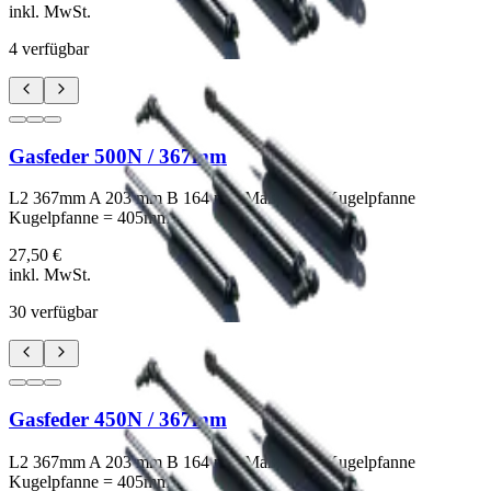
inkl. MwSt.
4
verfügbar
Gasfeder 500N / 367mm
L2 367mm A 203 mm B 164 mm Maß: Mitte Kugelpfanne
Kugelpfanne = 405mm
27,50 €
inkl. MwSt.
30
verfügbar
Gasfeder 450N / 367mm
L2 367mm A 203 mm B 164 mm Maß: Mitte Kugelpfanne
Kugelpfanne = 405mm