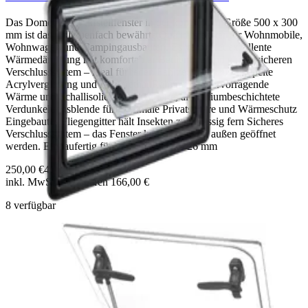
Das Dometic S4 Aufstellfenster in der kompakten Größe 500 x 300
mm ist das millionenfach bewährte Qualitätsfenster für Wohnmobile,
Wohnwagen und Campingausbauten. Es verbindet exzellente
Wärmedämmung mit komfortabler Bedienung und einem sicheren
Verschlusssystem – ideal für jeden Fahrzeugausbau. Doppelte
Acrylverglasung und PolyurethanRahmen für hervorragende
Wärme und Schallisolierung Integrierte, aluminiumbeschichtete
Verdunkelungsblende für maximale Privatsphäre und Wärmeschutz
Eingebautes Fliegengitter hält Insekten zuverlässig fern Sicheres
Verschlusssystem – das Fenster kann nicht von außen geöffnet
werden. Einbaufertig für Wandstärken ab 26 mm
250,00 €
416,00 €
inkl. MwSt.
· Sie sparen
166,00 €
8
verfügbar
−
40
%
Dometic S4 Aufstellfenster 350x500 mm
Das Dometic S4 Aufstellfenster (350x500 mm) ist das millionenfach
bewährte Markenfen­ster für Wohnmobile und Wohnwagen –
hochwertig verarbeitet, optisch überzeugend und funktional bis ins