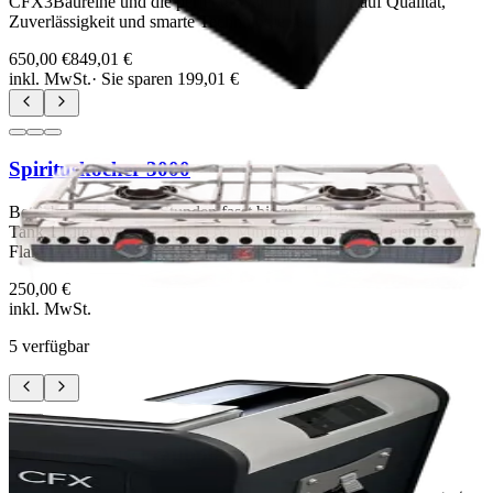
CFX3Baureihe und die perfekte Wahl für alle, die auf Qualität,
Zuverlässigkeit und smarte Technologie setzen.
650,00 €
849,01 €
inkl. MwSt.
· Sie sparen
199,01 €
Spirituskocher 3000
Betriebsdauer ca. 4,5 Stunden fasst bis zu 1,2 Liter Spiritus pro
Tank 1 Liter Wasser kocht in 68 Minuten 2.000 Watt Leistung pro
Flamme Robuste Konstruktion aus rostfreiem Edelstahl
250,00 €
inkl. MwSt.
5
verfügbar
Kühlbox-Anschraubplatte CFX3 45